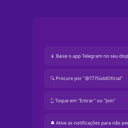
📱 Baixe o app Telegram no seu disp
🔍 Procure por "@777GoldOficial"
👆 Toque em "Entrar" ou "Join"
🔔 Ative as notificações para não p