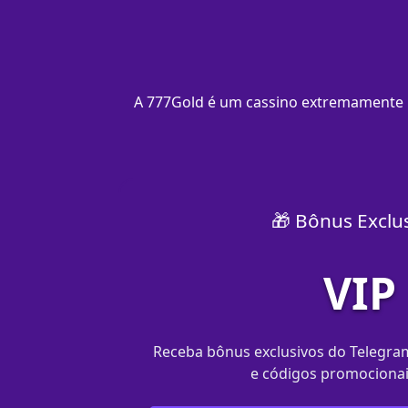
A 777Gold é um cassino extremamente po
🎁 Bônus Exclu
VIP
Receba bônus exclusivos do Telegra
e códigos promocionai