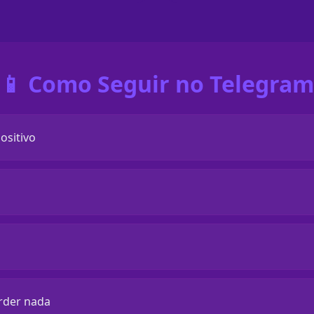
📱 Como Seguir no Telegram
ositivo
erder nada