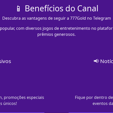
📱 Benefícios do Canal
Descubra as vantagens de seguir a 777Gold no Telegram
pular, com diversos jogos de entretenimento no plataform
prêmios generosos.
sivos
📢 Notí
m, promoções especiais
Fique por dentro d
s únicos!
eventos d