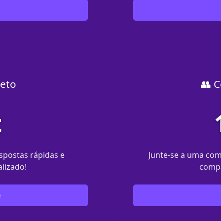
reto
👥 
t
espostas rápidas e
Junte-se a uma com
lizado!
compa
e