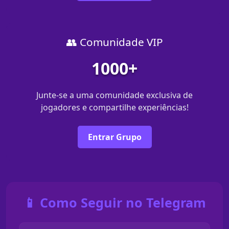
👥 Comunidade VIP
1000+
Junte-se a uma comunidade exclusiva de
jogadores e compartilhe experiências!
Entrar Grupo
📱 Como Seguir no Telegram