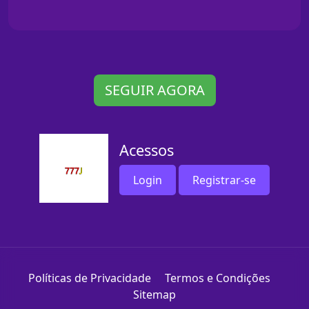
SEGUIR AGORA
Acessos
Login
Registrar-se
Políticas de Privacidade
Termos e Condições
Sitemap