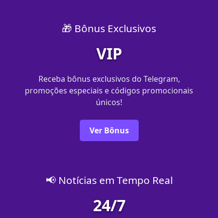
🎁 Bônus Exclusivos
VIP
Receba bônus exclusivos do Telegram,
promoções especiais e códigos promocionais
únicos!
Ver Bônus
📢 Notícias em Tempo Real
24/7