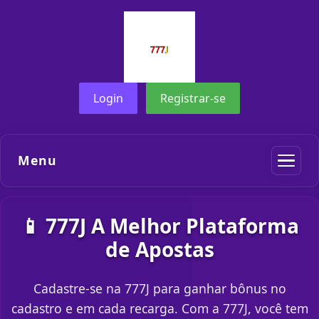
Login
Registrar-se
Menu
📱 777J A Melhor Plataforma
de Apostas
Cadastre-se na 777J para ganhar bônus no
cadastro e em cada recarga. Com a 777J, você tem