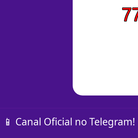
📱 Canal Oficial no Telegram!