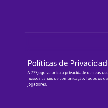
Políticas de Privacida
A 777Jogo valoriza a privacidade de seus u
nossos canais de comunicação. Todos os dad
jogadores.