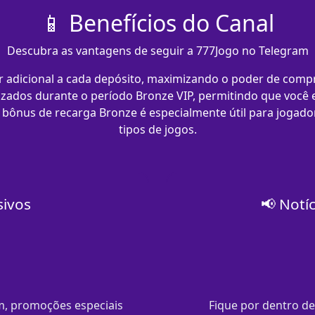
📱 Benefícios do Canal
Descubra as vantagens de seguir a 777Jogo no Telegram
 adicional a cada depósito, maximizando o poder de compr
zados durante o período Bronze VIP, permitindo que você 
ônus de recarga Bronze é especialmente útil para jogado
tipos de jogos.
sivos
📢 Notí
m, promoções especiais
Fique por dentro d