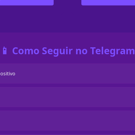
📱 Como Seguir no Telegram
ositivo