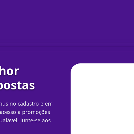
lhor
postas
nus no cadastro e em
 acesso a promoções
ualável. Junte-se aos