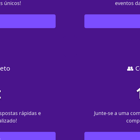
s únicos!
eventos d
reto
👥 
t
espostas rápidas e
Junte-se a uma com
lizado!
compa
e