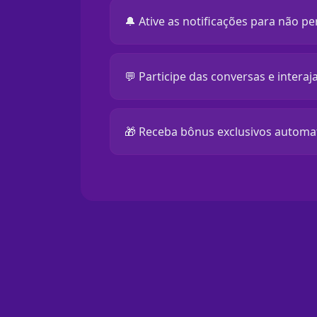
🔔 Ative as notificações para não p
💬 Participe das conversas e interaj
🎁 Receba bônus exclusivos autom