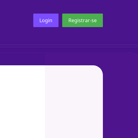
Login
Registrar-se