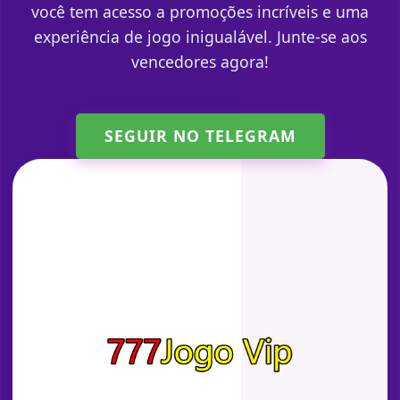
você tem acesso a promoções incríveis e uma
experiência de jogo inigualável. Junte-se aos
vencedores agora!
SEGUIR NO TELEGRAM