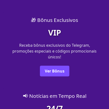
🎁 Bônus Exclusivos
VIP
Receba bônus exclusivos do Telegram,
promoções especiais e códigos promocionais
únicos!
Ver Bônus
📢 Notícias em Tempo Real
24/7