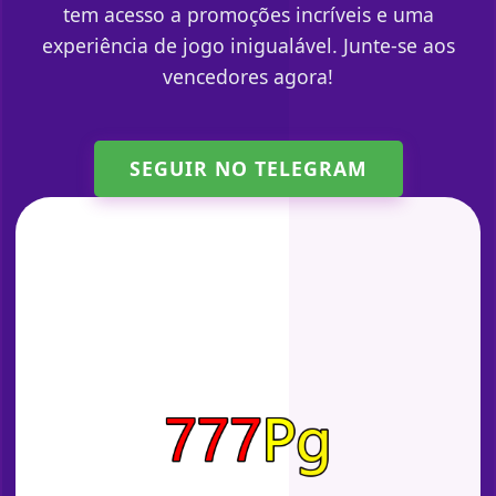
tem acesso a promoções incríveis e uma
experiência de jogo inigualável. Junte-se aos
vencedores agora!
SEGUIR NO TELEGRAM