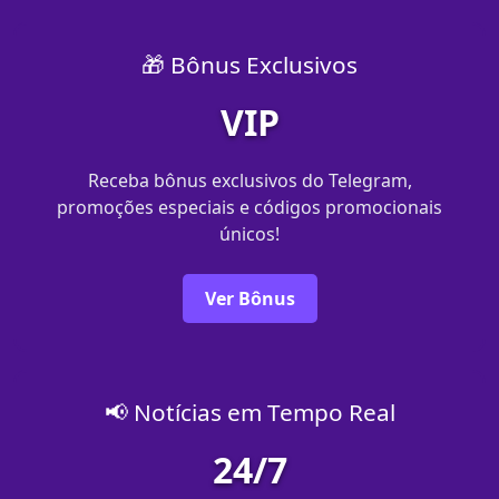
🎁 Bônus Exclusivos
VIP
Receba bônus exclusivos do Telegram,
promoções especiais e códigos promocionais
únicos!
Ver Bônus
📢 Notícias em Tempo Real
24/7