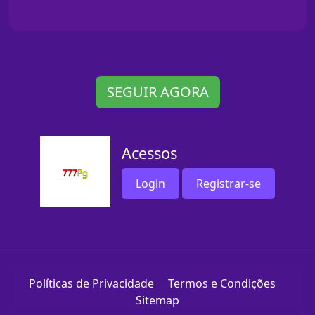
SEGUIR AGORA
Acessos
Login
Registrar-se
Políticas de Privacidade
Termos e Condições
Sitemap