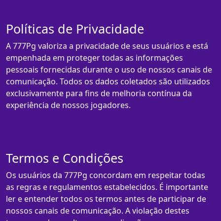
Políticas de Privacidade
A 777Pg valoriza a privacidade de seus usuários e está
empenhada em proteger todas as informações
pessoais fornecidas durante o uso de nossos canais de
comunicação. Todos os dados coletados são utilizados
exclusivamente para fins de melhoria contínua da
experiência de nossos jogadores.
Termos e Condições
Os usuários da 777Pg concordam em respeitar todas
as regras e regulamentos estabelecidos. É importante
ler e entender todos os termos antes de participar de
nossos canais de comunicação. A violação destes