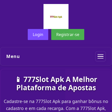
Login
Registrar-se
Menu
📱 777Slot Apk A Melhor
Plataforma de Apostas
Cadastre-se na 777Slot Apk para ganhar bônus no
cadastro e em cada recarga. Com a 777Slot Apk,