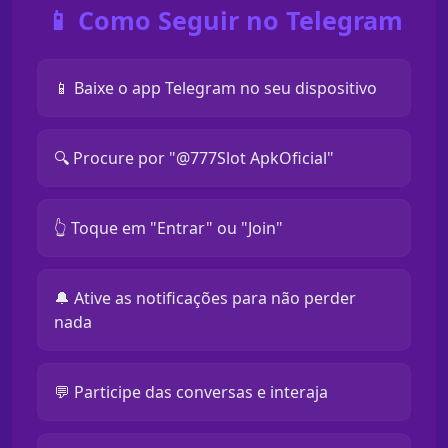
📱 Como Seguir no Telegram
📱 Baixe o app Telegram no seu dispositivo
🔍 Procure por "@777Slot ApkOficial"
👆 Toque em "Entrar" ou "Join"
🔔 Ative as notificações para não perder
nada
💬 Participe das conversas e interaja