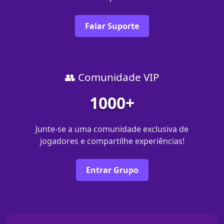
Falar Suporte
👥 Comunidade VIP
1000+
Junte-se a uma comunidade exclusiva de
jogadores e compartilhe experiências!
Entrar Grupo