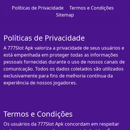
Políticas de Privacidade
Termos e Condições
Sitemap
Políticas de Privacidade
A 777Slot Apk valoriza a privacidade de seus usuários e
está empenhada em proteger todas as informações
pessoais fornecidas durante o uso de nossos canais de
comunicação. Todos os dados coletados são utilizados
exclusivamente para fins de melhoria contínua da
experiência de nossos jogadores.
Termos e Condições
Os usuários da 777Slot Apk concordam em respeitar