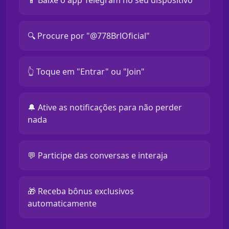
📱 Baixe o app Telegram no seu dispositivo
🔍 Procure por "@778BrlOficial"
👆 Toque em "Entrar" ou "Join"
🔔 Ative as notificações para não perder
nada
💬 Participe das conversas e interaja
🎁 Receba bônus exclusivos
automaticamente