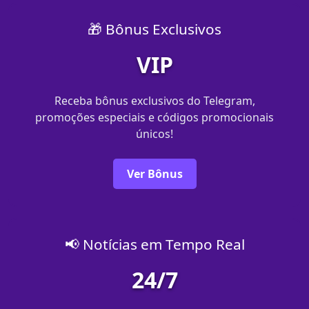
🎁 Bônus Exclusivos
VIP
Receba bônus exclusivos do Telegram,
promoções especiais e códigos promocionais
únicos!
Ver Bônus
📢 Notícias em Tempo Real
24/7