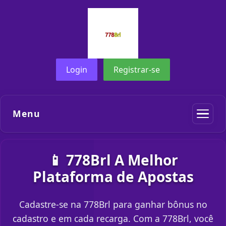
Login
Registrar-se
Menu
📱 778Brl A Melhor
Plataforma de Apostas
Cadastre-se na 778Brl para ganhar bônus no
cadastro e em cada recarga. Com a 778Brl, você