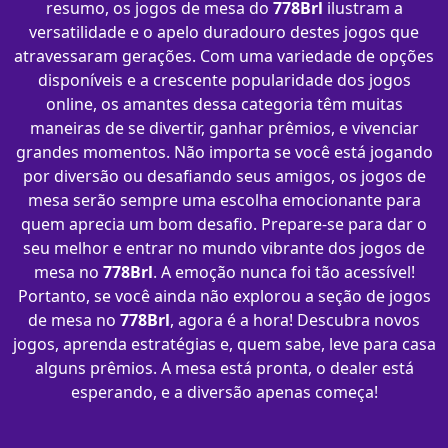
resumo, os jogos de mesa do
778Brl
ilustram a
versatilidade e o apelo duradouro destes jogos que
atravessaram gerações. Com uma variedade de opções
disponíveis e a crescente popularidade dos jogos
online, os amantes dessa categoria têm muitas
maneiras de se divertir, ganhar prêmios, e vivenciar
grandes momentos. Não importa se você está jogando
por diversão ou desafiando seus amigos, os jogos de
mesa serão sempre uma escolha emocionante para
quem aprecia um bom desafio. Prepare-se para dar o
seu melhor e entrar no mundo vibrante dos jogos de
mesa no
778Brl
. A emoção nunca foi tão acessível!
Portanto, se você ainda não explorou a seção de jogos
de mesa no
778Brl
, agora é a hora! Descubra novos
jogos, aprenda estratégias e, quem sabe, leve para casa
alguns prêmios. A mesa está pronta, o dealer está
esperando, e a diversão apenas começa!