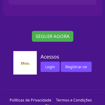
SEGUIR AGORA
Acessos
Login
Registrar-se
Políticas de Privacidade
Termos e Condições