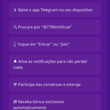
📱 Baixe o app Telegram no seu dispositivo
🔍 Procure por "@77WinOficial"
👆 Toque em "Entrar" ou "Join"
🔔 Ative as notificações para não perder
nada
💬 Participe das conversas e interaja
🎁 Receba bônus exclusivos
automaticamente