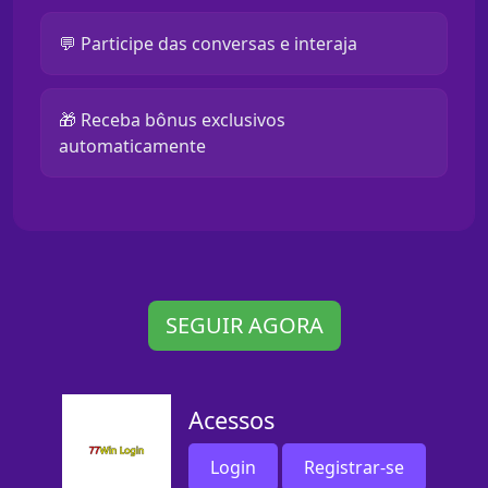
💬 Participe das conversas e interaja
🎁 Receba bônus exclusivos
automaticamente
SEGUIR AGORA
Acessos
Login
Registrar-se