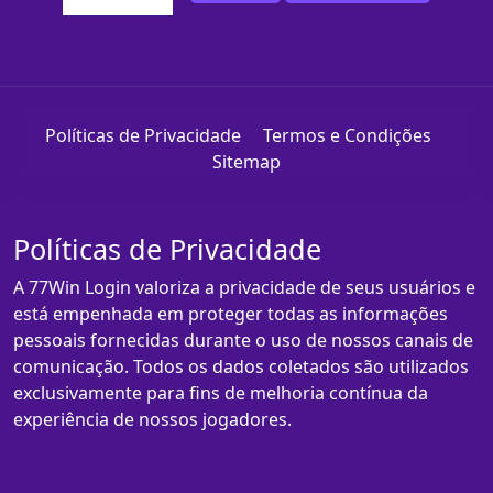
Políticas de Privacidade
Termos e Condições
Sitemap
Políticas de Privacidade
A 77Win Login valoriza a privacidade de seus usuários e
está empenhada em proteger todas as informações
pessoais fornecidas durante o uso de nossos canais de
comunicação. Todos os dados coletados são utilizados
exclusivamente para fins de melhoria contínua da
experiência de nossos jogadores.