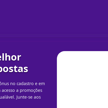
elhor
postas
ônus no cadastro e em
m acesso a promoções
ualável. Junte-se aos