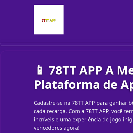
📱 78TT APP A M
Plataforma de A
Cadastre-se na 78TT APP para ganhar b
cada recarga. Com a 78TT APP, você te
incríveis e uma experiência de jogo inig
vencedores agora!