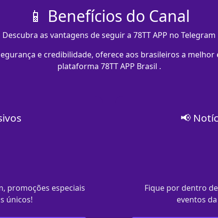
📱 Benefícios do Canal
Descubra as vantagens de seguir a 78TT APP no Telegram
segurança e credibilidade, oferece aos brasileiros a melhor
plataforma 78TT APP Brasil .
sivos
📢 Notí
m, promoções especiais
Fique por dentro d
s únicos!
eventos da