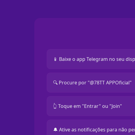
📱 Baixe o app Telegram no seu disp
🔍 Procure por "@78TT APPOficial"
👆 Toque em "Entrar" ou "Join"
🔔 Ative as notificações para não p