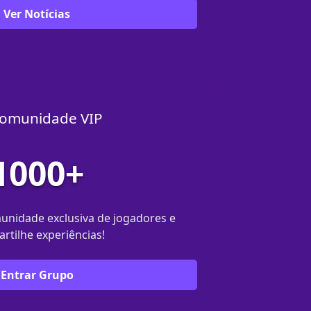
Ver Notícias
Comunidade VIP
1000+
unidade exclusiva de jogadores e
rtilhe experiências!
Entrar Grupo