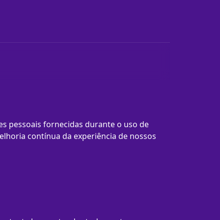
es pessoais fornecidas durante o uso de
elhoria contínua da experiência de nossos