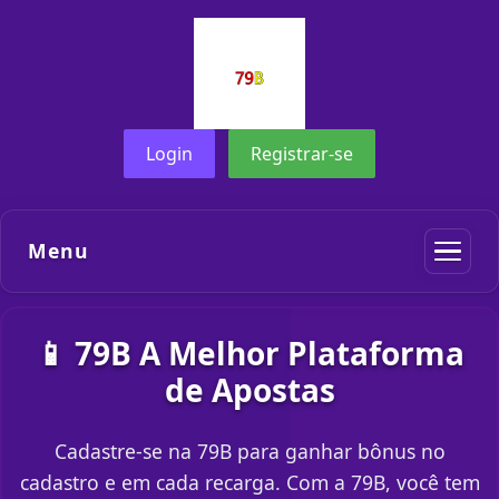
Login
Registrar-se
Menu
📱 79B A Melhor Plataforma
de Apostas
Cadastre-se na 79B para ganhar bônus no
cadastro e em cada recarga. Com a 79B, você tem