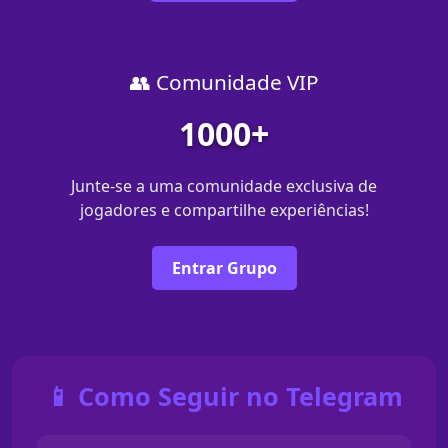
👥 Comunidade VIP
1000+
Junte-se a uma comunidade exclusiva de
jogadores e compartilhe experiências!
Entrar Grupo
📱 Como Seguir no Telegram