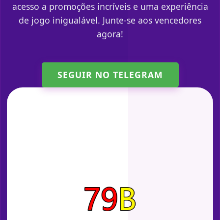
acesso a promoções incríveis e uma experiência
de jogo inigualável. Junte-se aos vencedores
agora!
SEGUIR NO TELEGRAM