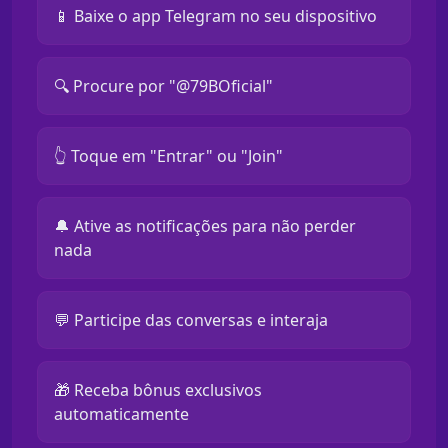
📱 Baixe o app Telegram no seu dispositivo
🔍 Procure por "@79BOficial"
👆 Toque em "Entrar" ou "Join"
🔔 Ative as notificações para não perder
nada
💬 Participe das conversas e interaja
🎁 Receba bônus exclusivos
automaticamente