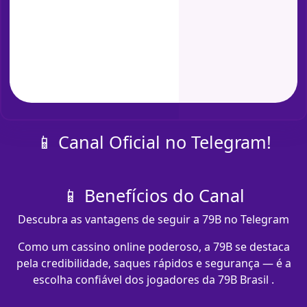
📱 Canal Oficial no Telegram!
📱 Benefícios do Canal
Descubra as vantagens de seguir a 79B no Telegram
Como um cassino online poderoso, a 79B se destaca
pela credibilidade, saques rápidos e segurança — é a
escolha confiável dos jogadores da 79B Brasil .