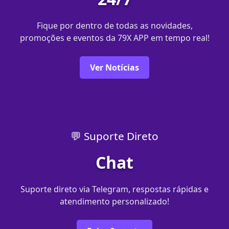
Fique por dentro de todas as novidades,
promoções e eventos da 79X APP em tempo real!
Ver Notícias
💬 Suporte Direto
Chat
Suporte direto via Telegram, respostas rápidas e
atendimento personalizado!