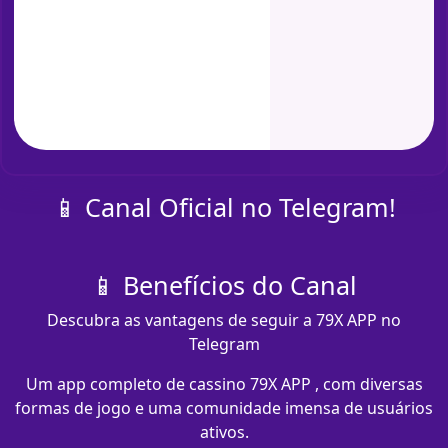
📱 Canal Oficial no Telegram!
📱 Benefícios do Canal
Descubra as vantagens de seguir a 79X APP no
Telegram
Um app completo de cassino 79X APP , com diversas
formas de jogo e uma comunidade imensa de usuários
ativos.