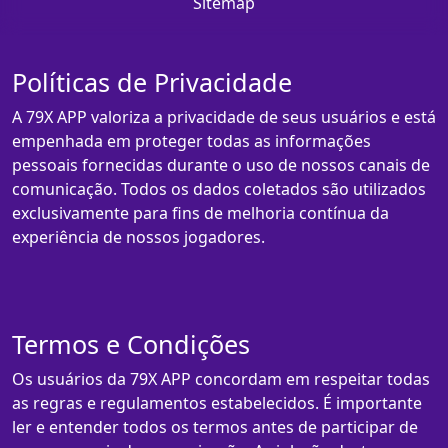
Sitemap
Políticas de Privacidade
A 79X APP valoriza a privacidade de seus usuários e está
empenhada em proteger todas as informações
pessoais fornecidas durante o uso de nossos canais de
comunicação. Todos os dados coletados são utilizados
exclusivamente para fins de melhoria contínua da
experiência de nossos jogadores.
Termos e Condições
Os usuários da 79X APP concordam em respeitar todas
as regras e regulamentos estabelecidos. É importante
ler e entender todos os termos antes de participar de