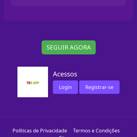
SEGUIR AGORA
Acessos
Login
Registrar-se
Políticas de Privacidade
Termos e Condições