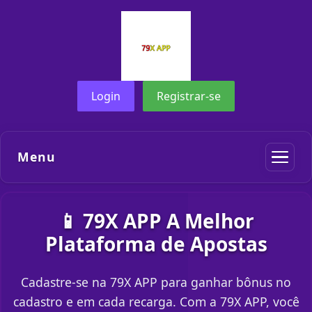
Login
Registrar-se
Menu
📱 79X APP A Melhor
Plataforma de Apostas
Cadastre-se na 79X APP para ganhar bônus no
cadastro e em cada recarga. Com a 79X APP, você