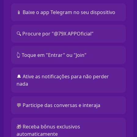
📱 Baixe o app Telegram no seu dispositivo
🔍 Procure por "@79X APPOficial"
👆 Toque em "Entrar" ou "Join"
🔔 Ative as notificações para não perder
nada
💬 Participe das conversas e interaja
🎁 Receba bônus exclusivos
automaticamente