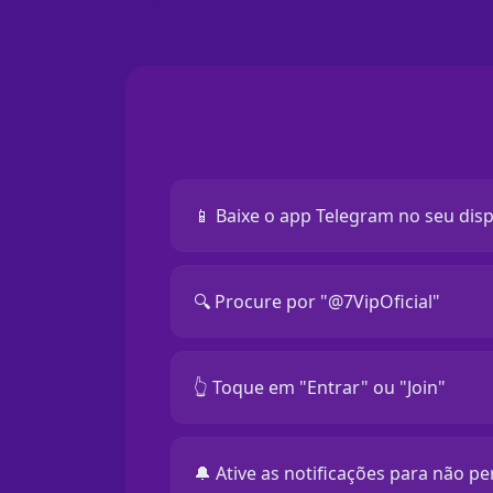
📱 Baixe o app Telegram no seu disp
🔍 Procure por "@7VipOficial"
👆 Toque em "Entrar" ou "Join"
🔔 Ative as notificações para não p