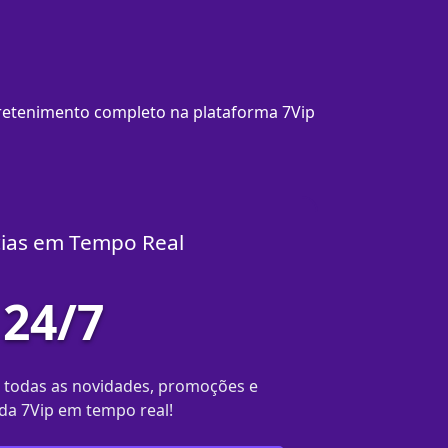
tretenimento completo na plataforma 7Vip
cias em Tempo Real
24/7
e todas as novidades, promoções e
da 7Vip em tempo real!