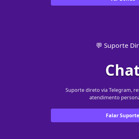
💬 Suporte Di
Cha
Suporte direto via Telegram, r
atendimento persona
Falar Suport