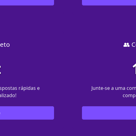
reto
👥 
t
espostas rápidas e
Junte-se a uma com
lizado!
compa
e