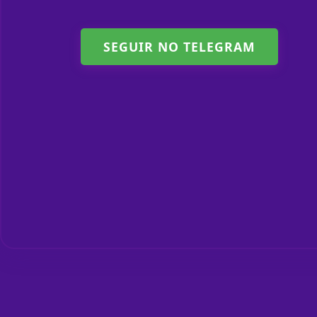
SEGUIR NO TELEGRAM