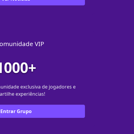
Comunidade VIP
1000+
unidade exclusiva de jogadores e
rtilhe experiências!
Entrar Grupo