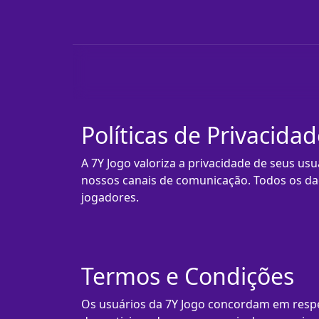
Políticas de Privacida
A 7Y Jogo valoriza a privacidade de seus u
nossos canais de comunicação. Todos os dad
jogadores.
Termos e Condições
Os usuários da 7Y Jogo concordam em respei