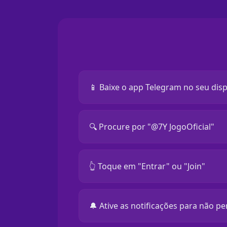
📱 Baixe o app Telegram no seu disp
🔍 Procure por "@7Y JogoOficial"
👆 Toque em "Entrar" ou "Join"
🔔 Ative as notificações para não p