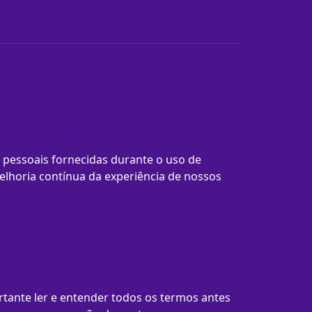
 pessoais fornecidas durante o uso de
elhoria contínua da experiência de nossos
tante ler e entender todos os termos antes