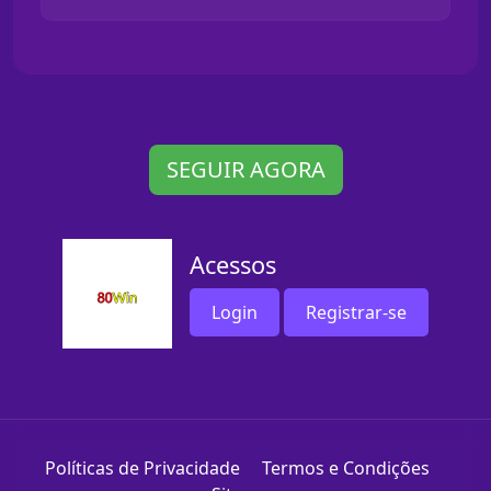
SEGUIR AGORA
Acessos
Login
Registrar-se
Políticas de Privacidade
Termos e Condições