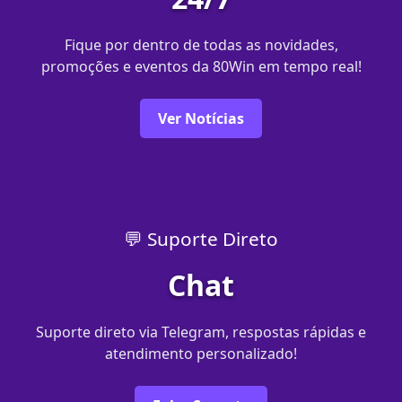
Fique por dentro de todas as novidades,
promoções e eventos da 80Win em tempo real!
Ver Notícias
💬 Suporte Direto
Chat
Suporte direto via Telegram, respostas rápidas e
atendimento personalizado!