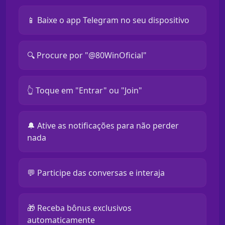
📱 Baixe o app Telegram no seu dispositivo
🔍 Procure por "@80WinOficial"
👆 Toque em "Entrar" ou "Join"
🔔 Ative as notificações para não perder
nada
💬 Participe das conversas e interaja
🎁 Receba bônus exclusivos
automaticamente