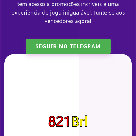
tem acesso a promoções incríveis e uma
experiência de jogo inigualável. Junte-se aos
vencedores agora!
SEGUIR NO TELEGRAM