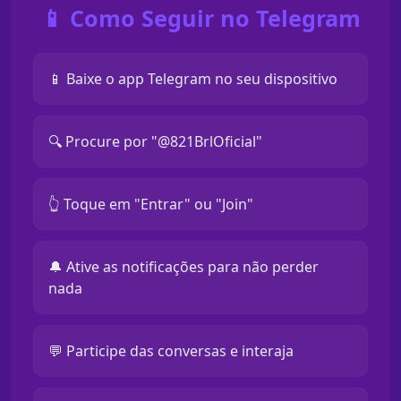
📱 Como Seguir no Telegram
📱 Baixe o app Telegram no seu dispositivo
🔍 Procure por "@821BrlOficial"
👆 Toque em "Entrar" ou "Join"
🔔 Ative as notificações para não perder
nada
💬 Participe das conversas e interaja