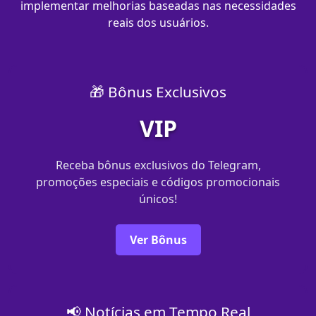
implementar melhorias baseadas nas necessidades
reais dos usuários.
🎁 Bônus Exclusivos
VIP
Receba bônus exclusivos do Telegram,
promoções especiais e códigos promocionais
únicos!
Ver Bônus
📢 Notícias em Tempo Real