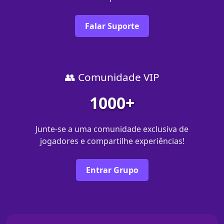
Falar Suporte
👥 Comunidade VIP
1000+
Junte-se a uma comunidade exclusiva de
jogadores e compartilhe experiências!
Entrar Grupo