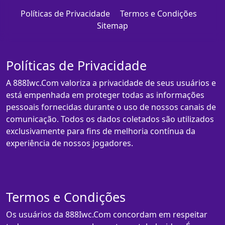
Políticas de Privacidade
Termos e Condições
Sitemap
Políticas de Privacidade
A 888Iwc.Com valoriza a privacidade de seus usuários e
está empenhada em proteger todas as informações
pessoais fornecidas durante o uso de nossos canais de
comunicação. Todos os dados coletados são utilizados
exclusivamente para fins de melhoria contínua da
experiência de nossos jogadores.
Termos e Condições
Os usuários da 888Iwc.Com concordam em respeitar