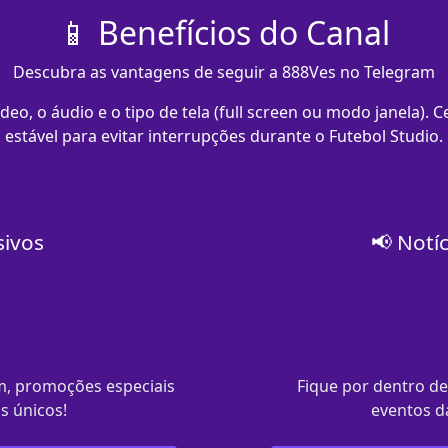
📱 Benefícios do Canal
Descubra as vantagens de seguir a 888Ves no Telegram
eo, o áudio e o tipo de tela (full screen ou modo janela). 
estável para evitar interrupções durante o Futebol Studio.
sivos
📢 Notí
m, promoções especiais
Fique por dentro d
s únicos!
eventos d