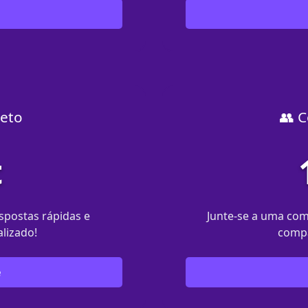
reto
👥 
t
espostas rápidas e
Junte-se a uma com
lizado!
compa
e