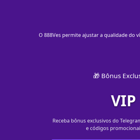
O 888Ves permite ajustar a qualidade do víd
🎁 Bônus Exclu
VIP
Receba bônus exclusivos do Telegra
e códigos promocionai