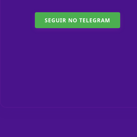
SEGUIR NO TELEGRAM