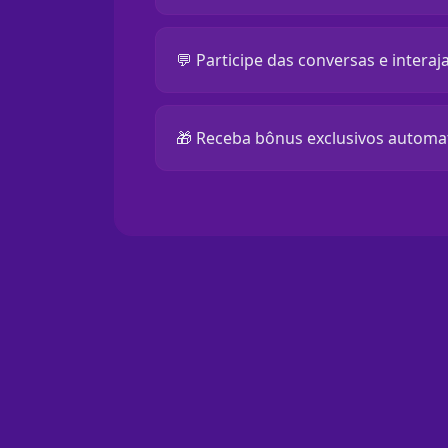
💬 Participe das conversas e interaj
🎁 Receba bônus exclusivos autom