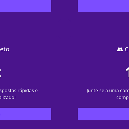
reto
👥 
t
espostas rápidas e
Junte-se a uma com
lizado!
compa
e