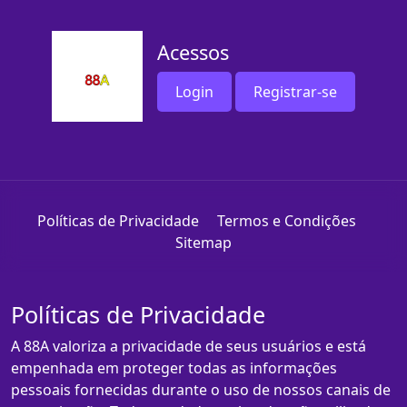
Acessos
Login
Registrar-se
Políticas de Privacidade
Termos e Condições
Sitemap
Políticas de Privacidade
A 88A valoriza a privacidade de seus usuários e está
empenhada em proteger todas as informações
pessoais fornecidas durante o uso de nossos canais de