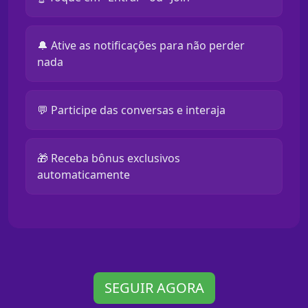
🔔 Ative as notificações para não perder
nada
💬 Participe das conversas e interaja
🎁 Receba bônus exclusivos
automaticamente
SEGUIR AGORA