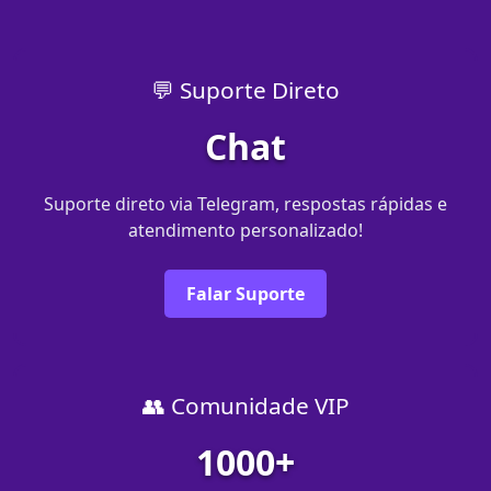
💬 Suporte Direto
Chat
Suporte direto via Telegram, respostas rápidas e
atendimento personalizado!
Falar Suporte
👥 Comunidade VIP
1000+