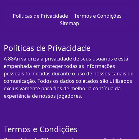
Políticas de Privacidade
Termos e Condições
Sitemap
Políticas de Privacidade
A 88An valoriza a privacidade de seus usuários e está
empenhada em proteger todas as informações
pessoais fornecidas durante o uso de nossos canais de
comunicação. Todos os dados coletados são utilizados
exclusivamente para fins de melhoria contínua da
experiência de nossos jogadores.
Termos e Condições