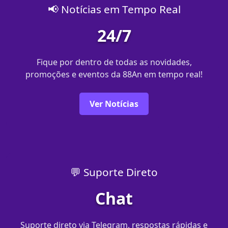
📢 Notícias em Tempo Real
24/7
Fique por dentro de todas as novidades,
promoções e eventos da 88An em tempo real!
Ver Notícias
💬 Suporte Direto
Chat
Suporte direto via Telegram, respostas rápidas e