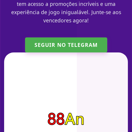
tem acesso a promoções incríveis e uma
experiência de jogo inigualável. Junte-se aos
vencedores agora!
SEGUIR NO TELEGRAM