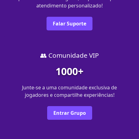
atendimento personalizado!
Falar Suporte
👥 Comunidade VIP
1000+
Junte-se a uma comunidade exclusiva de
jogadores e compartilhe experiências!
Entrar Grupo