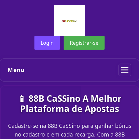
Login
Registrar-se
Menu
📱 88B CaSSino A Melhor
Plataforma de Apostas
Cadastre-se na 88B CaSSino para ganhar bônus
no cadastro e em cada recarga. Com a 88B