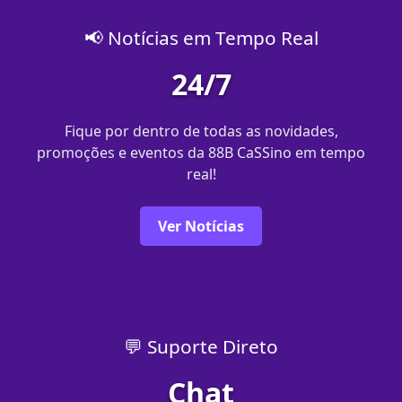
📢 Notícias em Tempo Real
24/7
Fique por dentro de todas as novidades,
promoções e eventos da 88B CaSSino em tempo
real!
Ver Notícias
💬 Suporte Direto
Chat