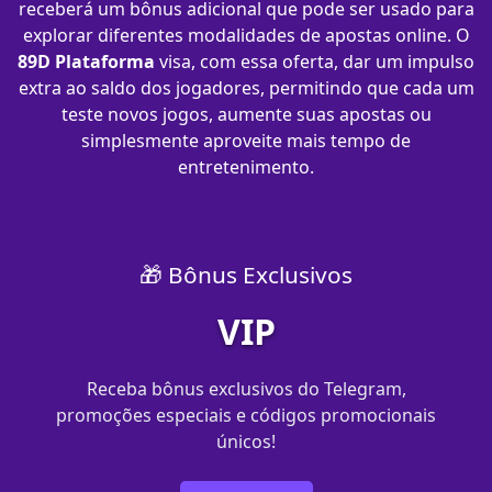
receberá um bônus adicional que pode ser usado para
explorar diferentes modalidades de apostas online. O
89D Plataforma
visa, com essa oferta, dar um impulso
extra ao saldo dos jogadores, permitindo que cada um
teste novos jogos, aumente suas apostas ou
simplesmente aproveite mais tempo de
entretenimento.
🎁 Bônus Exclusivos
VIP
Receba bônus exclusivos do Telegram,
promoções especiais e códigos promocionais
únicos!