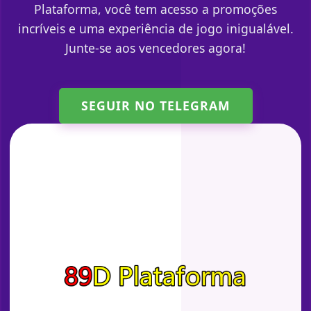
Plataforma, você tem acesso a promoções
incríveis e uma experiência de jogo inigualável.
Junte-se aos vencedores agora!
SEGUIR NO TELEGRAM