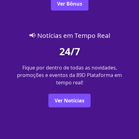
Ver Bônus
📢 Notícias em Tempo Real
24/7
Fique por dentro de todas as novidades,
promoções e eventos da 89D Plataforma em
tempo real!
Ver Notícias