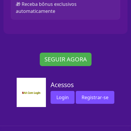
🎁 Receba bônus exclusivos
automaticamente
SEGUIR AGORA
Acessos
Login
Registrar-se