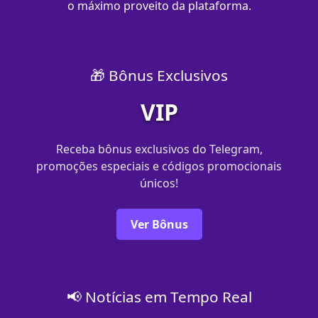
o máximo proveito da plataforma.
🎁 Bônus Exclusivos
VIP
Receba bônus exclusivos do Telegram,
promoções especiais e códigos promocionais
únicos!
Ver Bônus
📢 Notícias em Tempo Real