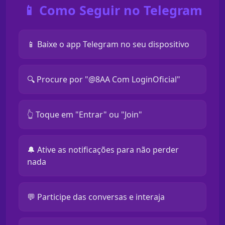
📱 Como Seguir no Telegram
📱 Baixe o app Telegram no seu dispositivo
🔍 Procure por "@8AA Com LoginOficial"
👆 Toque em "Entrar" ou "Join"
🔔 Ative as notificações para não perder
nada
💬 Participe das conversas e interaja