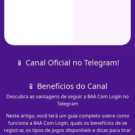
📱 Canal Oficial no Telegram!
📱 Benefícios do Canal
Descubra as vantagens de seguir a 8AA Com Login no
Telegram
Neste artigo, você terá um guia completo sobre como
funciona a 8AA Com Login, quais os benefícios de se
registrar, os tipos de jogos disponíveis e dicas para tirar