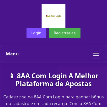
Login
Registrar-se
Menu
📱 8AA Com Login A Melhor
Plataforma de Apostas
Cadastre-se na 8AA Com Login para ganhar bônus
no cadastro e em cada recarga. Com a 8AA Com