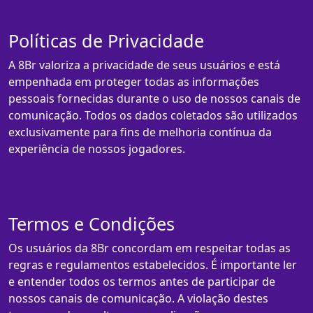
Políticas de Privacidade
A 8Br valoriza a privacidade de seus usuários e está
empenhada em proteger todas as informações
pessoais fornecidas durante o uso de nossos canais de
comunicação. Todos os dados coletados são utilizados
exclusivamente para fins de melhoria contínua da
experiência de nossos jogadores.
Termos e Condições
Os usuários da 8Br concordam em respeitar todas as
regras e regulamentos estabelecidos. É importante ler
e entender todos os termos antes de participar de
nossos canais de comunicação. A violação destes