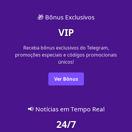
🎁 Bônus Exclusivos
VIP
Receba bônus exclusivos do Telegram,
promoções especiais e códigos promocionais
únicos!
Ver Bônus
📢 Notícias em Tempo Real
24/7