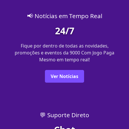
📢 Notícias em Tempo Real
24/7
Fique por dentro de todas as novidades,
promoções e eventos da 9000 Com Jogo Paga
Mesmo em tempo real!
Ver Notícias
💬 Suporte Direto