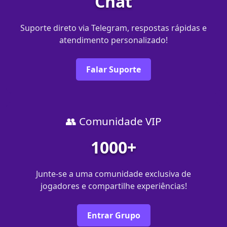
Chat
Suporte direto via Telegram, respostas rápidas e
atendimento personalizado!
Falar Suporte
👥 Comunidade VIP
1000+
Junte-se a uma comunidade exclusiva de
jogadores e compartilhe experiências!
Entrar Grupo