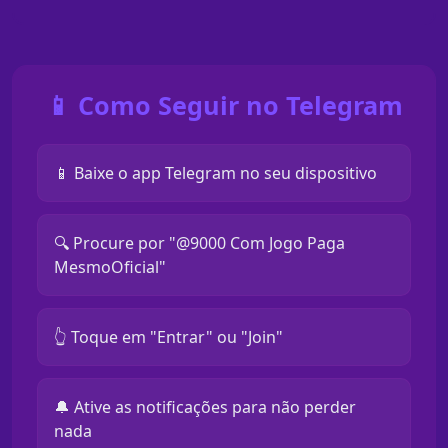
📱 Como Seguir no Telegram
📱 Baixe o app Telegram no seu dispositivo
🔍 Procure por "@9000 Com Jogo Paga
MesmoOficial"
👆 Toque em "Entrar" ou "Join"
🔔 Ative as notificações para não perder
nada