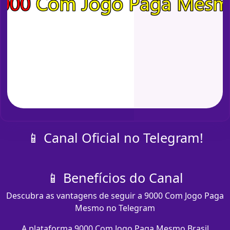
📱 Canal Oficial no Telegram!
📱 Benefícios do Canal
Descubra as vantagens de seguir a 9000 Com Jogo Paga
Mesmo no Telegram
A plataforma 9000 Com Jogo Paga Mesmo Brasil