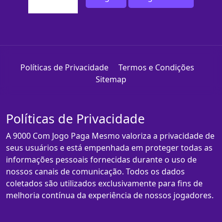
Políticas de Privacidade
Termos e Condições
Sitemap
Políticas de Privacidade
A 9000 Com Jogo Paga Mesmo valoriza a privacidade de
seus usuários e está empenhada em proteger todas as
informações pessoais fornecidas durante o uso de
nossos canais de comunicação. Todos os dados
coletados são utilizados exclusivamente para fins de
melhoria contínua da experiência de nossos jogadores.