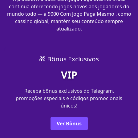
continua oferecendo jogos novos aos jogadores do
mundo todo — a 9000 Com Jogo Paga Mesmo , como
cassino global, mantém seu conteúdo sempre
atualizado.
🎁 Bônus Exclusivos
VIP
Receba bônus exclusivos do Telegram,
promoções especiais e códigos promocionais
únicos!
Ver Bônus