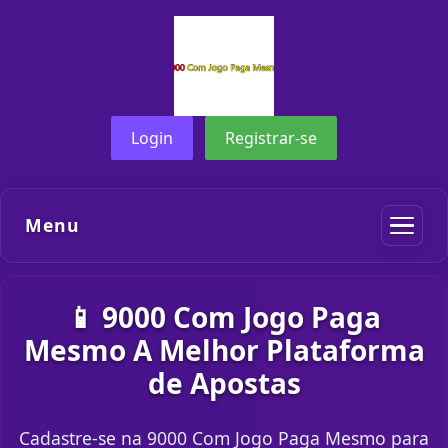
Login
Registrar-se
Menu
📱 9000 Com Jogo Paga
Mesmo A Melhor Plataforma
de Apostas
Cadastre-se na 9000 Com Jogo Paga Mesmo para