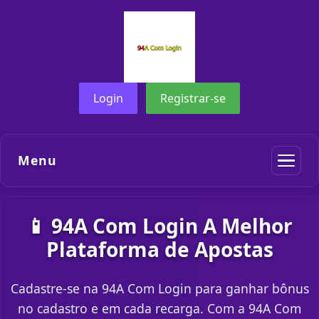
Login
Registrar-se
Menu
📱 94A Com Login A Melhor
Plataforma de Apostas
Cadastre-se na 94A Com Login para ganhar bônus
no cadastro e em cada recarga. Com a 94A Com