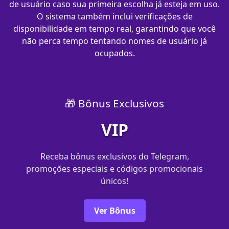
de usuário caso sua primeira escolha já esteja em uso.
O sistema também inclui verificações de
disponibilidade em tempo real, garantindo que você
não perca tempo tentando nomes de usuário já
ocupados.
🎁 Bônus Exclusivos
VIP
Receba bônus exclusivos do Telegram,
promoções especiais e códigos promocionais
únicos!
Ver Bônus