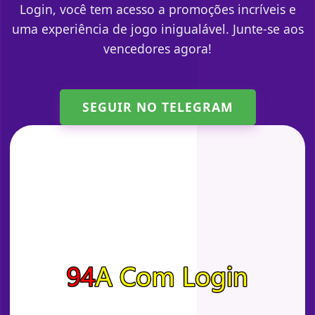
Login, você tem acesso a promoções incríveis e
uma experiência de jogo inigualável. Junte-se aos
vencedores agora!
SEGUIR NO TELEGRAM