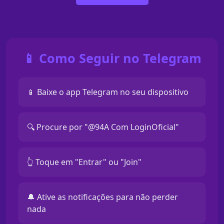
📱 Como Seguir no Telegram
📱 Baixe o app Telegram no seu dispositivo
🔍 Procure por "@94A Com LoginOficial"
👆 Toque em "Entrar" ou "Join"
🔔 Ative as notificações para não perder
nada