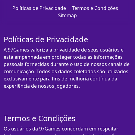
Políticas de Privacidade
Termos e Condições
Sitemap
Políticas de Privacidade
A 97Games valoriza a privacidade de seus usuários e
está empenhada em proteger todas as informações
pessoais fornecidas durante o uso de nossos canais de
comunicação. Todos os dados coletados são utilizados
exclusivamente para fins de melhoria contínua da
experiência de nossos jogadores.
Termos e Condições
Os usuários da 97Games concordam em respeitar