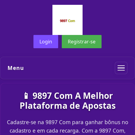
Login
Registrar-se
Menu
📱 9897 Com A Melhor
Plataforma de Apostas
Cadastre-se na 9897 Com para ganhar bônus no
cadastro e em cada recarga. Com a 9897 Com,