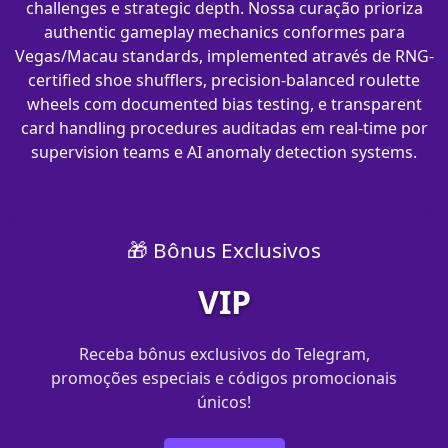
challenges e strategic depth. Nossa curação prioriza
authentic gameplay mechanics conformes para
Vegas/Macau standards, implemented através de RNG-
certified shoe shufflers, precision-balanced roulette
wheels com documented bias testing, e transparent
card handling procedures auditadas em real-time por
supervision teams e AI anomaly detection systems.
🎁 Bônus Exclusivos
VIP
Receba bônus exclusivos do Telegram,
promoções especiais e códigos promocionais
únicos!