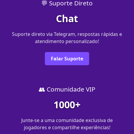
💬 Suporte Direto
Chat
Suporte direto via Telegram, respostas rápidas e
atendimento personalizado!
Falar Suporte
👥 Comunidade VIP
1000+
Junte-se a uma comunidade exclusiva de
jogadores e compartilhe experiências!