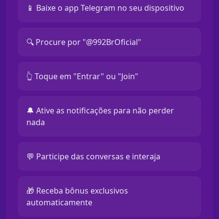
📱 Baixe o app Telegram no seu dispositivo
🔍 Procure por "@992BrOficial"
👆 Toque em "Entrar" ou "Join"
🔔 Ative as notificações para não perder
nada
💬 Participe das conversas e interaja
🎁 Receba bônus exclusivos
automaticamente