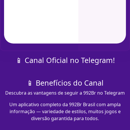
📱 Canal Oficial no Telegram!
📱 Benefícios do Canal
Descubra as vantagens de seguir a 992Br no Telegram
Um aplicativo completo da 992Br Brasil com ampla
informação — variedade de estilos, muitos jogos e
diversão garantida para todos.