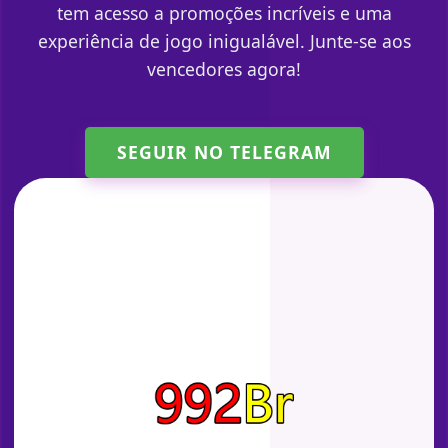
tem acesso a promoções incríveis e uma
experiência de jogo inigualável. Junte-se aos
vencedores agora!
SEGUIR NO TELEGRAM